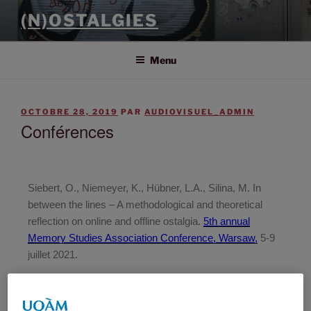
(N)OSTALGIES
Menu
OCTOBRE 28, 2019
PAR
AUDIOVISUEL_ADMIN
Conférences
Siebert, O., Niemeyer, K., Hübner, L.A., Silina, M. In
between the lines
– A methodological and theoretical
reflection on online and offline ostalgia.
5th annual
Memory Studies Association Conference, Warsaw,
5-9
juillet 2021.
#Ostalgie. Remembering the former GDR 30 years after
the fall of the Berlin wall 𝐏𝐨𝐒𝐨𝐂𝐨𝐌𝐞𝐒 (Post-Socialist and