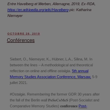
Entre Havelberg et Werben, Allemagne, 2019, Ex-RDA,
https://en.wikipedia.org/wiki/Havelberg
pic: Katharina
Niemeyer
OCTOBRE 28, 2019
Conférences
Siebert, O., Niemeyer, K., Hübner, L.A., Silina, M. In
between the lines
– A methodological and theoretical
reflection on online and offline ostalgia.
5th annual
Memory Studies Association Conference, Warsaw,
5-9
juillet 2021.
#Ostalgie. Remembering the former GDR 30 years after
the fall of the Berlin wall 𝐏𝐨𝐒𝐨𝐂𝐨𝐌𝐞𝐒 (Post-Socialist and
Comparative Memory Studies)
𝐜𝐨𝐧𝐟𝐞𝐫𝐞𝐧𝐜𝐞
Post-