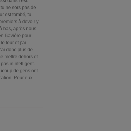
ssi dans l’est.
 tu ne sors pas de
ur est tombé, tu
 premiers à devoir y
là bas, après nous
en Bavière pour
e tour et j’ai
’ai donc plus de
me mettre dehors et
pas inintelligent.
 beucoup de gens ont
ation. Pour eux,