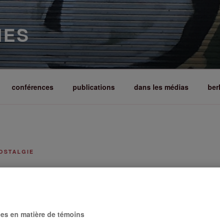
IES
conférences
publications
dans les médias
ber
OSTALGIE
«La télé et la radio se rendait i
le centre qui a permis la trans
ces en matière de témoins