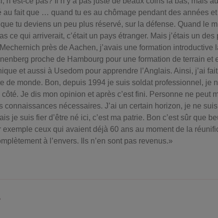
i, n’est-ce pas? Il n’y a pas juste de beaux coins là bas, mais au
lié au fait que … quand tu es au chômage pendant des années et
e que tu deviens un peu plus réservé, sur la défense. Quand le m
as ce qui arriverait, c’était un pays étranger. Mais j’étais un des
 à Mechernich près de Aachen, j’avais une formation introductive 
enberg proche de Hambourg pour une formation de terrain et 
que et aussi à Usedom pour apprendre l’Anglais. Ainsi, j’ai fait l
te de monde. Bon, depuis 1994 je suis soldat professionnel, je n
 côté. Je dis mon opinion et après c’est fini. Personne ne peut 
es connaissances nécessaires. J’ai un certain horizon, je ne suis 
ais je suis fier d’être né ici, c’est ma patrie. Bon c’est sûr que
 exemple ceux qui avaient déjà 60 ans au moment de la réunific
mplètement à l’envers. Ils n’en sont pas revenus.»
D