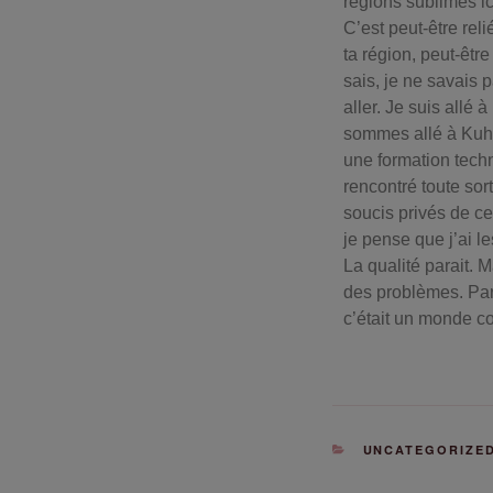
régions sublimes ic
C’est peut-être re
ta région, peut-êtr
sais, je ne savais p
aller. Je suis allé
sommes allé à Kuhn
une formation techni
rencontré toute sor
soucis privés de ce
je pense que j’ai l
La qualité parait. M
des problèmes. Par
c’était un monde co
UNCATEGORIZE