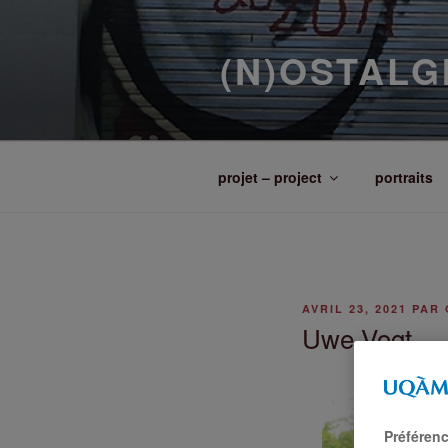
(N)OSTALG
projet – project
portraits
AVRIL 23, 2021
PAR
Uwe Vogt
Préféren