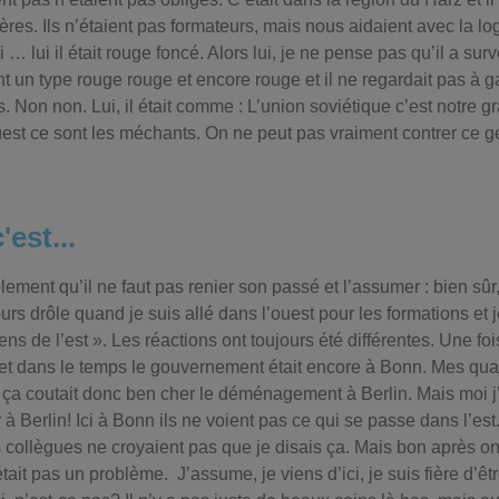
ières. Ils n’étaient pas formateurs, mais nous aidaient avec la lo
ui … lui il était rouge foncé. Alors lui, je ne pense pas qu’il a su
nt un type rouge rouge et encore rouge et il ne regardait pas à 
s. Non non. Lui, il était comme : L’union soviétique c’est notre gr
uest ce sont les méchants. On ne peut pas vraiment contrer ce g
'est...
lement qu’il ne faut pas renier son passé et l’assumer : bien sûr,
urs drôle quand je suis allé dans l’ouest pour les formations et j
iens de l’est ». Les réactions ont toujours été différentes. Une foi
 et dans le temps le gouvernement était encore à Bonn. Mes qu
 ça coutait donc ben cher le déménagement à Berlin. Mais moi j’ai 
Berlin! Ici à Bonn ils ne voient pas ce qui se passe dans l’est. I
s collègues ne croyaient pas que je disais ça. Mais bon après o
it pas un problème. J’assume, je viens d’ici, je suis fière d’être 