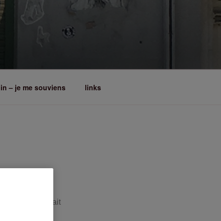
lin – je me souviens
links
ci, Berlin-Est était
mission, la