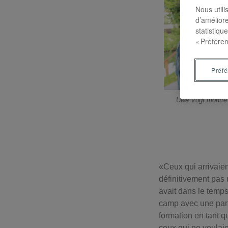
Nous utili
d’améliore
statistiqu
« Préféren
Préf
Uwe Vogt montre 
«Ceux qui arrivaient
définitivement pas 
avait dans le temps
camp avec une parti
formation en tant 
ceux qui ne voulaie